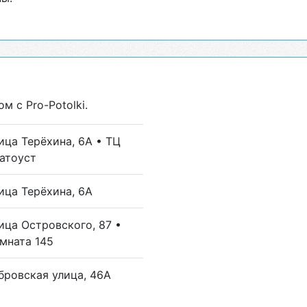
 с Pro-Potolki.
ица Терёхина, 6А • ТЦ
атоуст
ица Терёхина, 6А
ица Островского, 87 •
мната 145
бровская улица, 46А